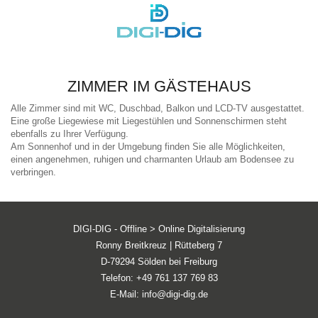
MENÜ
ZIMMER IM GÄSTEHAUS
Alle Zimmer sind mit WC, Duschbad, Balkon und LCD-TV ausgestattet.
Eine große Liegewiese mit Liegestühlen und Sonnenschirmen steht
ebenfalls zu Ihrer Verfügung.
Am Sonnenhof und in der Umgebung finden Sie alle Möglichkeiten,
einen angenehmen, ruhigen und charmanten Urlaub am Bodensee zu
verbringen.
DIGI-DIG - Offline > Online Digitalisierung
Ronny Breitkreuz | Rütteberg 7
D-79294 Sölden bei Freiburg
Telefon:
+49 761 137 769 83
E-Mail:
info@digi-dig.de